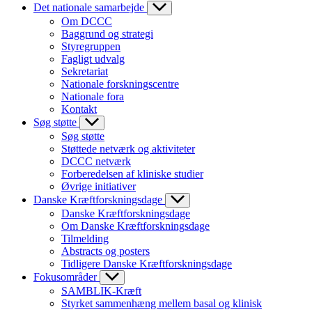
Det nationale samarbejde
Om DCCC
Baggrund og strategi
Styregruppen
Fagligt udvalg
Sekretariat
Nationale forskningscentre
Nationale fora
Kontakt
Søg støtte
Søg støtte
Støttede netværk og aktiviteter
DCCC netværk
Forberedelsen af kliniske studier
Øvrige initiativer
Danske Kræftforskningsdage
Danske Kræftforskningsdage
Om Danske Kræftforskningsdage
Tilmelding
Abstracts og posters
Tidligere Danske Kræftforskningsdage
Fokusområder
SAMBLIK-Kræft
Styrket sammenhæng mellem basal og klinisk