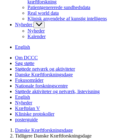
kræftforskning
Patientgenererede sundhedsdata
Real world data
Klinisk anvendelse af kunstig intelligens
Nyheder
Nyheder
Kalender
English
Om DCCC
Søg støtte
Støttede netværk og aktiviteter
Danske Kræftforskningsdage
Fokusområder
Nationale forskningscentre
Støttede aktiviteter og netværk, listevisning
English
Nyheder
Kræftplan V
Kliniske protokoller
posterguide
Danske Kræftforskningsdage
Tidligere Danske Kræftforskningsdage