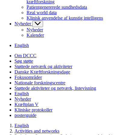
kræftforskning
Patientgenererede sundhedsdata
Real world data
Klinisk anvendelse af kunstig intelligens
Nyheder
Nyheder
Kalender
English
Om DCCC
Søg støtte
Støttede netværk og aktiviteter
Danske Kræftforskningsdage
Fokusområder
Nationale forskningscentre
Støttede aktiviteter og netværk, listevisning
English
Nyheder
Kræftplan V
Kliniske protokoller
posterguide
English
Activities and networks