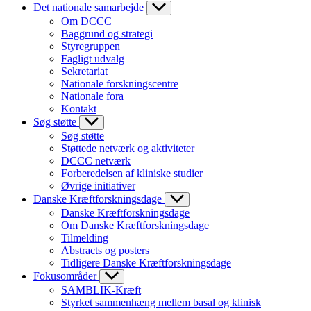
Det nationale samarbejde
Om DCCC
Baggrund og strategi
Styregruppen
Fagligt udvalg
Sekretariat
Nationale forskningscentre
Nationale fora
Kontakt
Søg støtte
Søg støtte
Støttede netværk og aktiviteter
DCCC netværk
Forberedelsen af kliniske studier
Øvrige initiativer
Danske Kræftforskningsdage
Danske Kræftforskningsdage
Om Danske Kræftforskningsdage
Tilmelding
Abstracts og posters
Tidligere Danske Kræftforskningsdage
Fokusområder
SAMBLIK-Kræft
Styrket sammenhæng mellem basal og klinisk