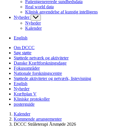
Patientgenererede sundhedsdata
Real world data
Klinisk anvendelse af kunstig intelligens
Nyheder
Nyheder
Kalender
English
Om DCCC
Søg støtte
Støttede netværk og aktiviteter
Danske Kræftforskningsdage
Fokusområder
Nationale forskningscentre
Støttede aktiviteter og netværk, listevisning
English
Nyheder
Kræftplan V
Kliniske protokoller
posterguide
Kalender
Kommende arrangementer
DCCC Stråleterapi Årsmøde 2026