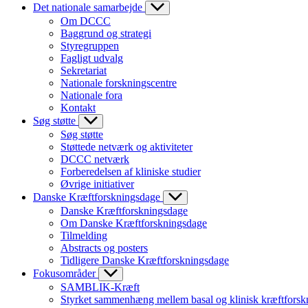
Det nationale samarbejde
Om DCCC
Baggrund og strategi
Styregruppen
Fagligt udvalg
Sekretariat
Nationale forskningscentre
Nationale fora
Kontakt
Søg støtte
Søg støtte
Støttede netværk og aktiviteter
DCCC netværk
Forberedelsen af kliniske studier
Øvrige initiativer
Danske Kræftforskningsdage
Danske Kræftforskningsdage
Om Danske Kræftforskningsdage
Tilmelding
Abstracts og posters
Tidligere Danske Kræftforskningsdage
Fokusområder
SAMBLIK-Kræft
Styrket sammenhæng mellem basal og klinisk kræftforsk