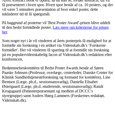
Årets Abstract book er opdelt, så du kan se, hvilke abstracts, du vil
få præsenteret i hvert spor. Hvert spor består af ca. 10 posters, og der
vil være 5 minutters præsentation af hver enkel poster, dette
inkluderer tid til få spørgsmål.
På baggrund af posterne vil 'Best Poster Award'-prisen blive uddelt
til den bedst formidlede poster.
Læs mere om kriterierne for prisen
her
.
Som noget nyt i år vil vinderen af årets posterpris få mulighed for at
formidle sin forskning i en artikel via Videnskab.dk's ’Forskerne
formidler'. Her vil vinderen få sparring til at formidle sin forskning
på en populærvidenskabelig facon af Videnskab.dk’s redaktion efter
konferencen.
Bedømmelseskomitéen til Bedst Poster Awards består af Søren
Paaske Johnsen (Professor, overlæge, centerleder, Danske Center for
Klinisk Sundhedstjenesteforskning og formand for komitéen), Line
Bentsen (Læge, ph.d., sessionsansvarlig), Daniella Elisabet
Østergaard (Læge, ph.d.-studerende, sessionsansvarlig), Randi
Krogsgaard (Patientrepræsentant og medlem af DCCC's
styregruppe) samt Anders Høeg Lammers (Forskernes redaktør,
Videnskab.dk).