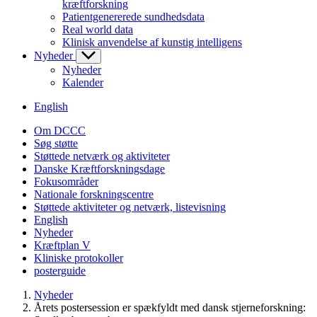
kræftforskning
Patientgenererede sundhedsdata
Real world data
Klinisk anvendelse af kunstig intelligens
Nyheder
Nyheder
Kalender
English
Om DCCC
Søg støtte
Støttede netværk og aktiviteter
Danske Kræftforskningsdage
Fokusområder
Nationale forskningscentre
Støttede aktiviteter og netværk, listevisning
English
Nyheder
Kræftplan V
Kliniske protokoller
posterguide
Nyheder
Årets postersession er spækfyldt med dansk stjerneforskning: