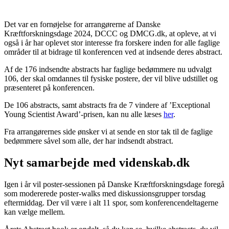
Det var en fornøjelse for arrangørerne af Danske
Kræftforskningsdage 2024, DCCC og DMCG.dk, at opleve, at vi
også i år har oplevet stor interesse fra forskere inden for alle faglige
områder til at bidrage til konferencen ved at indsende deres abstract.
Af de 176 indsendte abstracts har faglige bedømmere nu udvalgt
106, der skal omdannes til fysiske postere, der vil blive udstillet og
præsenteret på konferencen.
De 106 abstracts, samt abstracts fra de 7 vindere af ’Exceptional
Young Scientist Award’-prisen, kan nu alle læses
her
.
Fra arrangørernes side ønsker vi at sende en stor tak til de faglige
bedømmere såvel som alle, der har indsendt abstract.
Nyt samarbejde med videnskab.dk
Igen i år vil poster-sessionen på Danske Kræftforskningsdage foregå
som modererede poster-walks med diskussionsgrupper torsdag
eftermiddag. Der vil være i alt 11 spor, som konferencendeltagerne
kan vælge mellem.