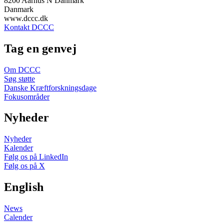
8200 Aarhus N Danmark
Danmark
www.dccc.dk
Kontakt DCCC
Tag en genvej
Om DCCC
Søg støtte
Danske Kræftforskningsdage
Fokusområder
Nyheder
Nyheder
Kalender
Følg os på LinkedIn
Følg os på X
English
News
Calender