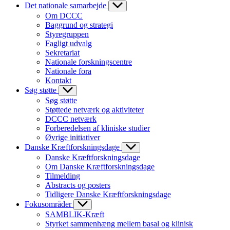
Det nationale samarbejde
Om DCCC
Baggrund og strategi
Styregruppen
Fagligt udvalg
Sekretariat
Nationale forskningscentre
Nationale fora
Kontakt
Søg støtte
Søg støtte
Støttede netværk og aktiviteter
DCCC netværk
Forberedelsen af kliniske studier
Øvrige initiativer
Danske Kræftforskningsdage
Danske Kræftforskningsdage
Om Danske Kræftforskningsdage
Tilmelding
Abstracts og posters
Tidligere Danske Kræftforskningsdage
Fokusområder
SAMBLIK-Kræft
Styrket sammenhæng mellem basal og klinisk