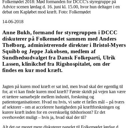
Folkemødet 2018: Mød formanden for DCCC's styregruppe på
Advice scenen lørdag d. 16. juni kl. 15.00, hvor hun deltager i en
debat om Kapløbet mod kræft. Foto: Folkemødet
14-06-2018
Anne Bukh, formand for styregruppen i DCCC
diskuterer på Folkemødet sammen med Anders
Thelborg, administrerende direktør i Bristol-Myers
Squibb og Jeppe Jakobsen, medlem af
Sundhedsudvalget fra Dansk Folkeparti, Ulrik
Lassen, klinikchef fra Rigshospitalet, om der
findes en kur mod kræft.
Jagten på kuren mod kræft er sat ind, men hvad skal der egentlig til
for, at vi kan finde kuren mod kræft? Første skridt på vejen kan være
et tættere samarbejde mellem industri, forskning og
patientorganisationer. Hvad nu hvis, vi satte et fælles mål – på tværs
af sektorer - om at accelerere hastigheden på kræftforskningen og
kurere kræft inden for en overskuelig tidshorisont? Er det
overhovedet muligt – hvis ja, hvad skal der til?
Alt det og meget mere diskuterer panelet til Folkemødet lørdag d.