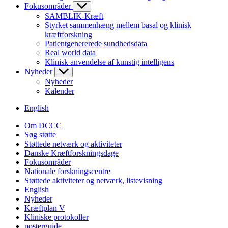
Fokusområder
SAMBLIK-Kræft
Styrket sammenhæng mellem basal og klinisk
kræftforskning
Patientgenererede sundhedsdata
Real world data
Klinisk anvendelse af kunstig intelligens
Nyheder
Nyheder
Kalender
English
Om DCCC
Søg støtte
Støttede netværk og aktiviteter
Danske Kræftforskningsdage
Fokusområder
Nationale forskningscentre
Støttede aktiviteter og netværk, listevisning
English
Nyheder
Kræftplan V
Kliniske protokoller
posterguide