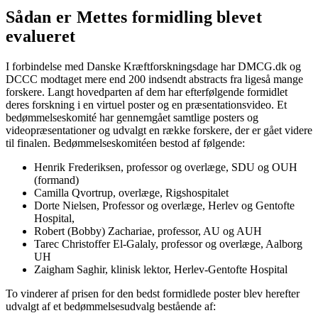
Sådan er Mettes formidling blevet
evalueret
I forbindelse med Danske Kræftforskningsdage har DMCG.dk og
DCCC modtaget mere end 200 indsendt abstracts fra ligeså mange
forskere. Langt hovedparten af dem har efterfølgende formidlet
deres forskning i en virtuel poster og en præsentationsvideo. Et
bedømmelseskomité har gennemgået samtlige posters og
videopræsentationer og udvalgt en række forskere, der er gået videre
til finalen. Bedømmelseskomitéen bestod af følgende:
Henrik Frederiksen, professor og overlæge, SDU og OUH
(formand)
Camilla Qvortrup, overlæge, Rigshospitalet
Dorte Nielsen, Professor og overlæge, Herlev og Gentofte
Hospital,
Robert (Bobby) Zachariae, professor, AU og AUH
Tarec Christoffer El-Galaly, professor og overlæge, Aalborg
UH
Zaigham Saghir, klinisk lektor, Herlev-Gentofte Hospital
To vinderer af prisen for den bedst formidlede poster blev herefter
udvalgt af et bedømmelsesudvalg bestående af: