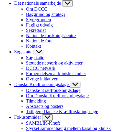
Det nationale samarbejde
Om DCCC
Baggrund og strategi
Styregruppen
Fagligt udvalg
Sekretariat
Nationale forskningscentre
Nationale fora
Kontakt
Søg støtte
Søg støtte
Støttede netværk og aktiviteter
DCCC netværk
Forberedelsen af kliniske studier
Øvrige initiativer
Danske Kræftforskningsdage
Danske Kræftforskningsdage
Om Danske Kræftforskningsdage
Tilmelding
Abstracts og posters
Tidligere Danske Kræftforskningsdage
Fokusområder
SAMBLIK-Kræft
Styrket sammenhæng mellem basal og klinisk