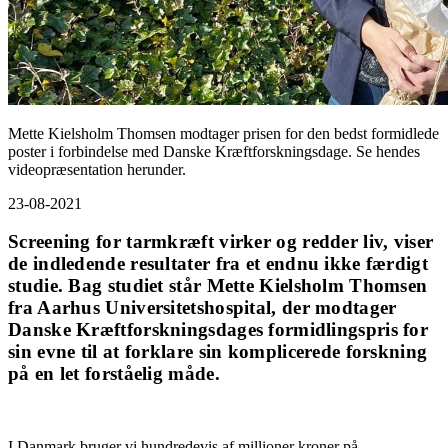
Mette Kielsholm Thomsen modtager prisen for den bedst formidlede
poster i forbindelse med Danske Kræftforskningsdage. Se hendes
videopræsentation herunder.
23-08-2021
Screening for tarmkræft virker og redder liv, viser
de indledende resultater fra et endnu ikke færdigt
studie. Bag studiet står Mette Kielsholm Thomsen
fra Aarhus Universitetshospital, der modtager
Danske Kræftforskningsdages formidlingspris for
sin evne til at forklare sin komplicerede forskning
på en let forståelig måde.
I Danmark bruger vi hundredevis af millioner kroner på