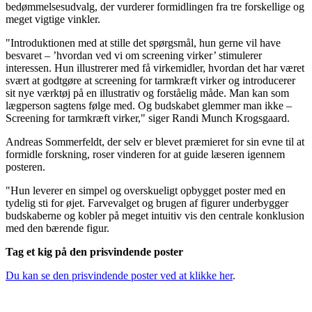
bedømmelsesudvalg, der vurderer formidlingen fra tre forskellige og
meget vigtige vinkler.
"Introduktionen med at stille det spørgsmål, hun gerne vil have
besvaret – ’hvordan ved vi om screening virker’ stimulerer
interessen. Hun illustrerer med få virkemidler, hvordan det har været
svært at godtgøre at screening for tarmkræft virker og introducerer
sit nye værktøj på en illustrativ og forståelig måde. Man kan som
lægperson sagtens følge med. Og budskabet glemmer man ikke –
Screening for tarmkræft virker," siger Randi Munch Krogsgaard.
Andreas Sommerfeldt, der selv er blevet præmieret for sin evne til at
formidle forskning, roser vinderen for at guide læseren igennem
posteren.
"Hun leverer en simpel og overskueligt opbygget poster med en
tydelig sti for øjet. Farvevalget og brugen af figurer underbygger
budskaberne og kobler på meget intuitiv vis den centrale konklusion
med den bærende figur.
Tag et kig på den prisvindende poster
Du kan se den prisvindende poster ved at klikke her
.