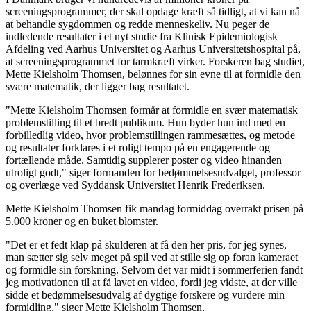
screeningsprogrammer, der skal opdage kræft så tidligt, at vi kan nå
at behandle sygdommen og redde menneskeliv. Nu peger de
indledende resultater i et nyt studie fra Klinisk Epidemiologisk
Afdeling ved Aarhus Universitet og Aarhus Universitetshospital på,
at screeningsprogrammet for tarmkræft virker. Forskeren bag studiet,
Mette Kielsholm Thomsen, belønnes for sin evne til at formidle den
svære matematik, der ligger bag resultatet.
"Mette Kielsholm Thomsen formår at formidle en svær matematisk
problemstilling til et bredt publikum. Hun byder hun ind med en
forbilledlig video, hvor problemstillingen rammesættes, og metode
og resultater forklares i et roligt tempo på en engagerende og
fortællende måde. Samtidig supplerer poster og video hinanden
utroligt godt," siger formanden for bedømmelsesudvalget, professor
og overlæge ved Syddansk Universitet Henrik Frederiksen.
Mette Kielsholm Thomsen fik mandag formiddag overrakt prisen på
5.000 kroner og en buket blomster.
"Det er et fedt klap på skulderen at få den her pris, for jeg synes,
man sætter sig selv meget på spil ved at stille sig op foran kameraet
og formidle sin forskning. Selvom det var midt i sommerferien fandt
jeg motivationen til at få lavet en video, fordi jeg vidste, at der ville
sidde et bedømmelsesudvalg af dygtige forskere og vurdere min
formidling," siger Mette Kielsholm Thomsen.