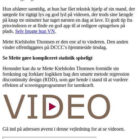
Hun afslører samtidig, at hun har fået teknisk hjælp af sin mand, der
sørgede for rigtigt lys og god lyd på videoen, der trods sine længde
på knap tre minutter har taget næsten en dag at lave. Et godt tip fra
prisvinderen er at finde en god app til at redigere optagelsen på
plads.
Selv brugte hun VN
.
Mette Kielsholm Thomsen er den ene af to vinderen. Den anden
vinder offentliggøres på DCCC's hjemmeside tirsdag.
Se Mette gøre kompliceret statistik spiseligt
Herunder kan du se Mette Kielsholm Thomsen formidle sin
forskning og forklare logikken bag den smarte metode regression
discontinuity design (RDD), som gør hende i stand til at vurdere
effekten af screeingsprogrammet for tarmkræft.
Gå ind på adressen øverst i denne vejledning for at se videoen.