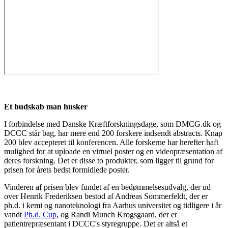
Et budskab man husker
I forbindelse med Danske Kræftforskningsdage, som DMCG.dk og
DCCC står bag, har mere end 200 forskere indsendt abstracts. Knap
200 blev accepteret til konferencen. Alle forskerne har herefter haft
mulighed for at uploade en virtuel poster og en videopræsentation af
deres forskning. Det er disse to produkter, som ligger til grund for
prisen for årets bedst formidlede poster.
Vinderen af prisen blev fundet af en bedømmelsesudvalg, der ud
over Henrik Frederiksen bestod af Andreas Sommerfeldt, der er
ph.d. i kemi og nanoteknologi fra Aarhus universitet og tidligere i år
vandt
Ph.d. Cup
, og Randi Munch Krogsgaard, der er
patientrepræsentant i DCCC's styregruppe. Det er altså et