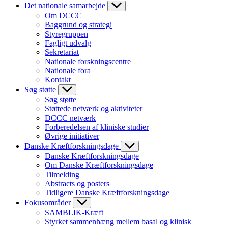
Det nationale samarbejde
Om DCCC
Baggrund og strategi
Styregruppen
Fagligt udvalg
Sekretariat
Nationale forskningscentre
Nationale fora
Kontakt
Søg støtte
Søg støtte
Støttede netværk og aktiviteter
DCCC netværk
Forberedelsen af kliniske studier
Øvrige initiativer
Danske Kræftforskningsdage
Danske Kræftforskningsdage
Om Danske Kræftforskningsdage
Tilmelding
Abstracts og posters
Tidligere Danske Kræftforskningsdage
Fokusområder
SAMBLIK-Kræft
Styrket sammenhæng mellem basal og klinisk