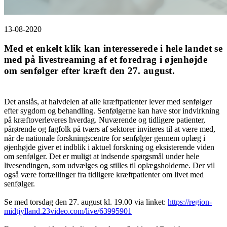
13-08-2020
Med et enkelt klik kan interesserede i hele landet se
med på livestreaming af et foredrag i øjenhøjde
om senfølger efter kræft den 27. august.
Det anslås, at halvdelen af alle kræftpatienter lever med senfølger
efter sygdom og behandling. Senfølgerne kan have stor indvirkning
på kræftoverleveres hverdag. Nuværende og tidligere patienter,
pårørende og fagfolk på tværs af sektorer inviteres til at være med,
når de nationale forskningscentre for senfølger gennem oplæg i
øjenhøjde giver et indblik i aktuel forskning og eksisterende viden
om senfølger. Det er muligt at indsende spørgsmål under hele
livesendingen, som udvælges og stilles til oplægsholderne. Der vil
også være fortællinger fra tidligere kræftpatienter om livet med
senfølger.
Se med torsdag den 27. august kl. 19.00 via linket:
https://region-
midtjylland.23video.com/live/63995901