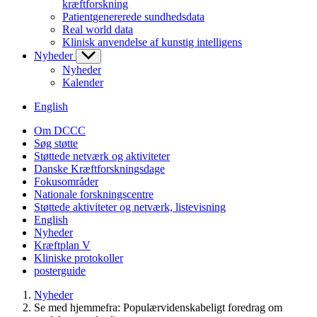
kræftforskning
Patientgenererede sundhedsdata
Real world data
Klinisk anvendelse af kunstig intelligens
Nyheder
Nyheder
Kalender
English
Om DCCC
Søg støtte
Støttede netværk og aktiviteter
Danske Kræftforskningsdage
Fokusområder
Nationale forskningscentre
Støttede aktiviteter og netværk, listevisning
English
Nyheder
Kræftplan V
Kliniske protokoller
posterguide
Nyheder
Se med hjemmefra: Populærvidenskabeligt foredrag om