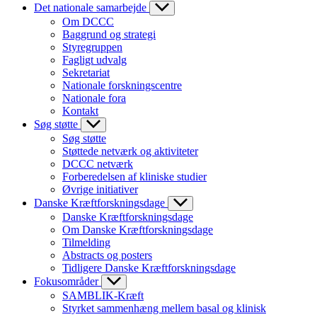
Det nationale samarbejde
Om DCCC
Baggrund og strategi
Styregruppen
Fagligt udvalg
Sekretariat
Nationale forskningscentre
Nationale fora
Kontakt
Søg støtte
Søg støtte
Støttede netværk og aktiviteter
DCCC netværk
Forberedelsen af kliniske studier
Øvrige initiativer
Danske Kræftforskningsdage
Danske Kræftforskningsdage
Om Danske Kræftforskningsdage
Tilmelding
Abstracts og posters
Tidligere Danske Kræftforskningsdage
Fokusområder
SAMBLIK-Kræft
Styrket sammenhæng mellem basal og klinisk