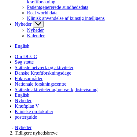
kræftforskning
Patientgenererede sundhedsdata
Real world data
Klinisk anvendelse af kunstig intelligens
Nyheder
Nyheder
Kalender
English
Om DCCC
Søg støtte
Støttede netværk og aktiviteter
Danske Kræftforskningsdage
Fokusområder
Nationale forskningscentre
Støttede aktiviteter og netværk, listevisning
English
Nyheder
Kræftplan V
Kliniske protokoller
posterguide
Nyheder
Tidligere nyhedsbreve