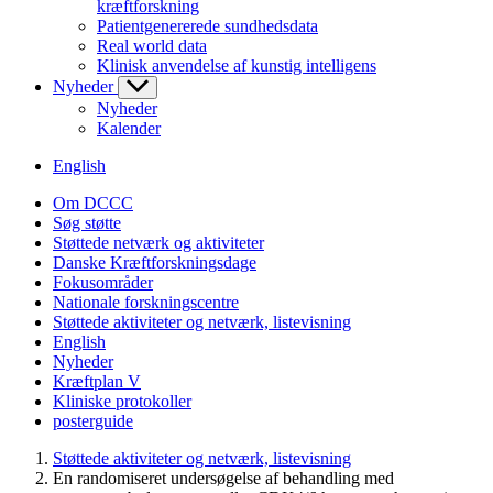
kræftforskning
Patientgenererede sundhedsdata
Real world data
Klinisk anvendelse af kunstig intelligens
Nyheder
Nyheder
Kalender
English
Om DCCC
Søg støtte
Støttede netværk og aktiviteter
Danske Kræftforskningsdage
Fokusområder
Nationale forskningscentre
Støttede aktiviteter og netværk, listevisning
English
Nyheder
Kræftplan V
Kliniske protokoller
posterguide
Støttede aktiviteter og netværk, listevisning
En randomiseret undersøgelse af behandling med