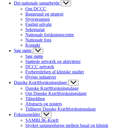
Det nationale samarbejde
Om DCCC
Baggrund og strategi
Styregruppen
Fagligt udvalg
Sekretariat
Nationale forskningscentre
Nationale fora
Kontakt
Søg støtte
Søg støtte
Støttede netværk og aktiviteter
DCCC netværk
Forberedelsen af kliniske studier
Øvrige initiativer
Danske Kræftforskningsdage
Danske Kræftforskningsdage
Om Danske Kræftforskningsdage
Tilmelding
Abstracts og posters
Tidligere Danske Kræftforskningsdage
Fokusområder
SAMBLIK-Kræft
Styrket sammenhæng mellem basal og klinisk