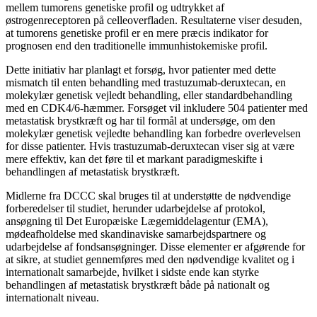
mellem tumorens genetiske profil og udtrykket af
østrogenreceptoren på celleoverfladen. Resultaterne viser desuden,
at tumorens genetiske profil er en mere præcis indikator for
prognosen end den traditionelle immunhistokemiske profil.
Dette initiativ har planlagt et forsøg, hvor patienter med dette
mismatch til enten behandling med trastuzumab-deruxtecan, en
molekylær genetisk vejledt behandling, eller standardbehandling
med en CDK4/6-hæmmer. Forsøget vil inkludere 504 patienter med
metastatisk brystkræft og har til formål at undersøge, om den
molekylær genetisk vejledte behandling kan forbedre overlevelsen
for disse patienter. Hvis trastuzumab-deruxtecan viser sig at være
mere effektiv, kan det føre til et markant paradigmeskifte i
behandlingen af metastatisk brystkræft.
Midlerne fra DCCC skal bruges til at understøtte de nødvendige
forberedelser til studiet, herunder udarbejdelse af protokol,
ansøgning til Det Europæiske Lægemiddelagentur (EMA),
mødeafholdelse med skandinaviske samarbejdspartnere og
udarbejdelse af fondsansøgninger. Disse elementer er afgørende for
at sikre, at studiet gennemføres med den nødvendige kvalitet og i
internationalt samarbejde, hvilket i sidste ende kan styrke
behandlingen af metastatisk brystkræft både på nationalt og
internationalt niveau.