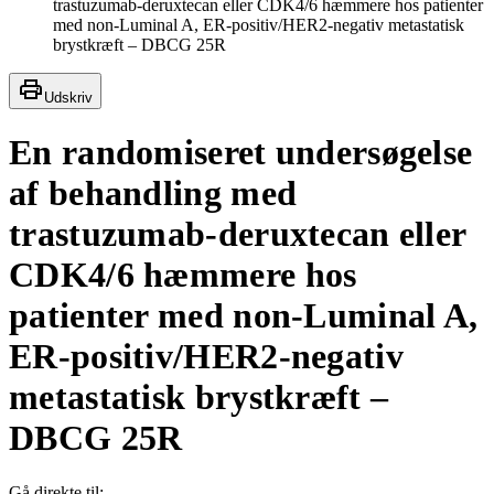
trastuzumab-deruxtecan eller CDK4/6 hæmmere hos patienter
med non-Luminal A, ER-positiv/HER2-negativ metastatisk
brystkræft – DBCG 25R
Udskriv
En randomiseret undersøgelse
af behandling med
trastuzumab-deruxtecan eller
CDK4/6 hæmmere hos
patienter med non-Luminal A,
ER-positiv/HER2-negativ
metastatisk brystkræft –
DBCG 25R
Gå direkte til: