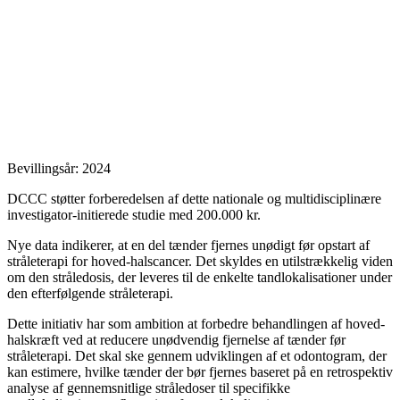
Bevillingsår: 2024
DCCC støtter forberedelsen af dette nationale og multidisciplinære
investigator‐initierede studie med 200.000 kr.
Nye data indikerer, at en del tænder fjernes unødigt før opstart af
stråleterapi for hoved-halscancer. Det skyldes en utilstrækkelig viden
om den stråledosis, der leveres til de enkelte tandlokalisationer under
den efterfølgende stråleterapi.
Dette initiativ har som ambition at forbedre behandlingen af hoved-
halskræft ved at reducere unødvendig fjernelse af tænder før
stråleterapi. Det skal ske gennem udviklingen af et odontogram, der
kan estimere, hvilke tænder der bør fjernes baseret på en retrospektiv
analyse af gennemsnitlige stråledoser til specifikke