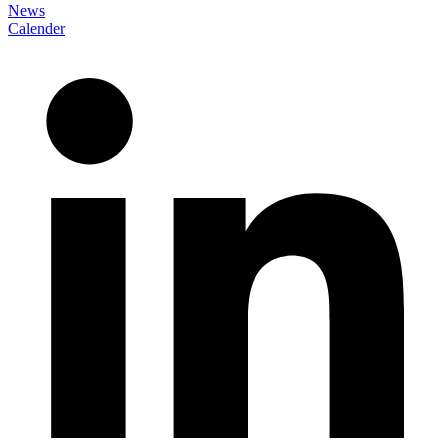
News
Calender