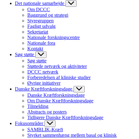
Det nationale samarbejde
Om DCCC
Baggrund og strategi
Styregruppen
Fagligt udvalg
Sekretariat
Nationale forskningscentre
Nationale fora
Kontakt
Søg støtte
Søg støtte
Støttede netværk og aktiviteter
DCCC netværk
Forberedelsen af kliniske studier
Øvrige initiativer
Danske Kræftforskningsdage
Danske Kræftforskningsdage
Om Danske Kræftforskningsdage
Tilmelding
Abstracts og posters
Tidligere Danske Kræftforskningsdage
Fokusområder
SAMBLIK-Kræft
Styrket sammenhæng mellem basal og klinisk