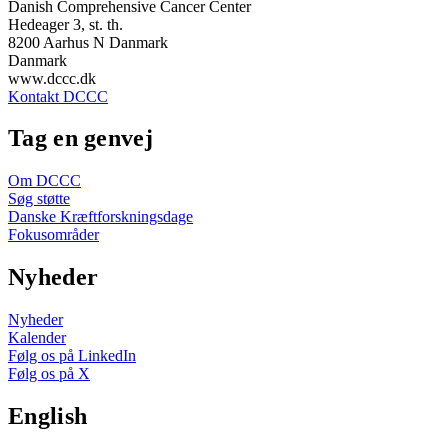
Danish Comprehensive Cancer Center
Hedeager 3, st. th.
8200 Aarhus N Danmark
Danmark
www.dccc.dk
Kontakt DCCC
Tag en genvej
Om DCCC
Søg støtte
Danske Kræftforskningsdage
Fokusområder
Nyheder
Nyheder
Kalender
Følg os på LinkedIn
Følg os på X
English