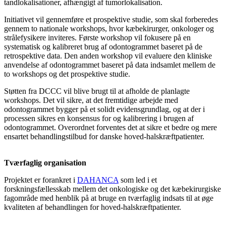
tandlokalisationer, afhængigt af tumorlokalisation.
Initiativet vil gennemføre et prospektive studie, som skal forberedes
gennem to nationale workshops, hvor kæbekirurger, onkologer og
strålefysikere inviteres. Første workshop vil fokusere på en
systematisk og kalibreret brug af odontogrammet baseret på de
retrospektive data. Den anden workshop vil evaluere den kliniske
anvendelse af odontogrammet baseret på data indsamlet mellem de
to workshops og det prospektive studie.
Støtten fra DCCC vil blive brugt til at afholde de planlagte
workshops. Det vil sikre, at det fremtidige arbejde med
odontogrammet bygger på et solidt evidensgrundlag, og at der i
processen sikres en konsensus for og kalibrering i brugen af
odontogrammet. Overordnet forventes det at sikre et bedre og mere
ensartet behandlingstilbud for danske hoved-halskræftpatienter.
Tværfaglig organisation
Projektet er forankret i
DAHANCA
som led i et
forskningsfællesskab mellem det onkologiske og det kæbekirurgiske
fagområde med henblik på at bruge en tværfaglig indsats til at øge
kvaliteten af behandlingen for hoved-halskræftpatienter.