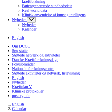
kræftforskning
Patientgenererede sundhedsdata
Real world data
Klinisk anvendelse af kunstig intelligens
Nyheder
Nyheder
Kalender
English
Om DCCC
Søg støtte
Støttede netværk og aktiviteter
Danske Kræftforskningsdage
Fokusområder
Nationale forskningscentre
Støttede aktiviteter og netværk, listevisning
English
Nyheder
Kræftplan V
Kliniske protokoller
posterguide
English
Calendar