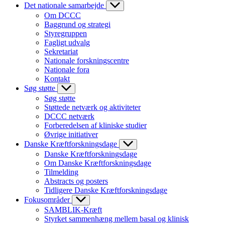
Det nationale samarbejde
Om DCCC
Baggrund og strategi
Styregruppen
Fagligt udvalg
Sekretariat
Nationale forskningscentre
Nationale fora
Kontakt
Søg støtte
Søg støtte
Støttede netværk og aktiviteter
DCCC netværk
Forberedelsen af kliniske studier
Øvrige initiativer
Danske Kræftforskningsdage
Danske Kræftforskningsdage
Om Danske Kræftforskningsdage
Tilmelding
Abstracts og posters
Tidligere Danske Kræftforskningsdage
Fokusområder
SAMBLIK-Kræft
Styrket sammenhæng mellem basal og klinisk