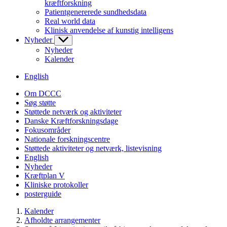
kræftforskning
Patientgenererede sundhedsdata
Real world data
Klinisk anvendelse af kunstig intelligens
Nyheder
Nyheder
Kalender
English
Om DCCC
Søg støtte
Støttede netværk og aktiviteter
Danske Kræftforskningsdage
Fokusområder
Nationale forskningscentre
Støttede aktiviteter og netværk, listevisning
English
Nyheder
Kræftplan V
Kliniske protokoller
posterguide
Kalender
Afholdte arrangementer