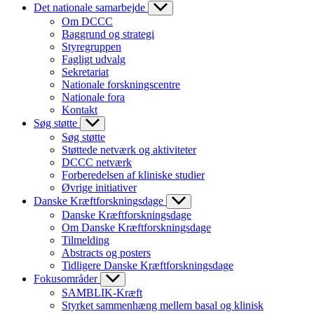
Det nationale samarbejde
Om DCCC
Baggrund og strategi
Styregruppen
Fagligt udvalg
Sekretariat
Nationale forskningscentre
Nationale fora
Kontakt
Søg støtte
Søg støtte
Støttede netværk og aktiviteter
DCCC netværk
Forberedelsen af kliniske studier
Øvrige initiativer
Danske Kræftforskningsdage
Danske Kræftforskningsdage
Om Danske Kræftforskningsdage
Tilmelding
Abstracts og posters
Tidligere Danske Kræftforskningsdage
Fokusområder
SAMBLIK-Kræft
Styrket sammenhæng mellem basal og klinisk