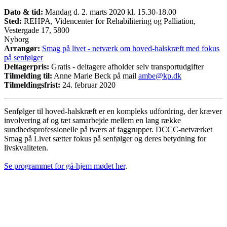
Dato & tid:
Mandag d. 2. marts 2020 kl. 15.30-18.00
Sted:
REHPA, Videncenter for Rehabilitering og Palliation,
Vestergade 17, 5800
Nyborg
Arrangør:
Smag på livet - netværk om hoved-halskræft med fokus
på senfølger
Deltagerpris:
Gratis - deltagere afholder selv transportudgifter
Tilmelding til:
Anne Marie Beck på mail
ambe@kp.dk
Tilmeldingsfrist:
24. februar 2020
Senfølger til hoved-halskræft er en kompleks udfordring, der kræver
involvering af og tæt samarbejde mellem en lang række
sundhedsprofessionelle på tværs af faggrupper. DCCC-netværket
Smag på Livet sætter fokus på senfølger og deres betydning for
livskvaliteten.
Se programmet for gå-hjem mødet her
.