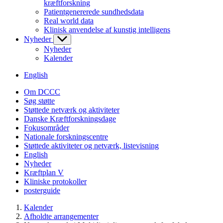
kræftforskning
Patientgenererede sundhedsdata
Real world data
Klinisk anvendelse af kunstig intelligens
Nyheder
Nyheder
Kalender
English
Om DCCC
Søg støtte
Støttede netværk og aktiviteter
Danske Kræftforskningsdage
Fokusområder
Nationale forskningscentre
Støttede aktiviteter og netværk, listevisning
English
Nyheder
Kræftplan V
Kliniske protokoller
posterguide
Kalender
Afholdte arrangementer