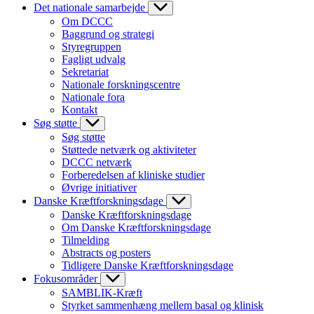
Det nationale samarbejde
Om DCCC
Baggrund og strategi
Styregruppen
Fagligt udvalg
Sekretariat
Nationale forskningscentre
Nationale fora
Kontakt
Søg støtte
Søg støtte
Støttede netværk og aktiviteter
DCCC netværk
Forberedelsen af kliniske studier
Øvrige initiativer
Danske Kræftforskningsdage
Danske Kræftforskningsdage
Om Danske Kræftforskningsdage
Tilmelding
Abstracts og posters
Tidligere Danske Kræftforskningsdage
Fokusområder
SAMBLIK-Kræft
Styrket sammenhæng mellem basal og klinisk