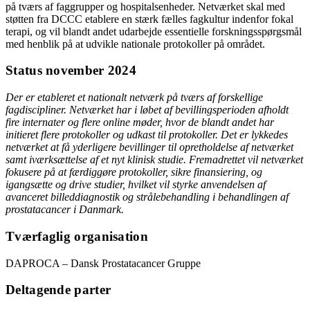
på tværs af faggrupper og hospitalsenheder. Netværket skal med
støtten fra DCCC etablere en stærk fælles fagkultur indenfor fokal
terapi, og vil blandt andet udarbejde essentielle forskningsspørgsmål
med henblik på at udvikle nationale protokoller på området.
Status november 2024
Der er etableret et nationalt netværk på tværs af forskellige
fagdiscipliner. Netværket har i løbet af bevillingsperioden afholdt
fire internater og flere online møder, hvor de blandt andet har
initieret flere protokoller og udkast til protokoller. Det er lykkedes
netværket at få yderligere bevillinger til opretholdelse af netværket
samt iværksættelse af et nyt klinisk studie. Fremadrettet vil netværket
fokusere på at færdiggøre protokoller, sikre finansiering, og
igangsætte og drive studier, hvilket vil styrke anvendelsen af
avanceret billeddiagnostik og strålebehandling i behandlingen af
prostatacancer i Danmark.
Tværfaglig organisation
DAPROCA – Dansk Prostatacancer Gruppe
Deltagende parter