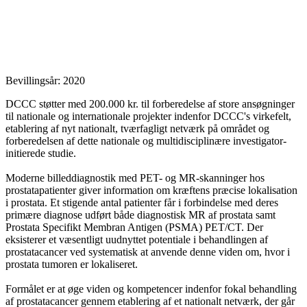
Bevillingsår: 2020
DCCC støtter med 200.000 kr. til forberedelse af store ansøgninger
til nationale og internationale projekter indenfor DCCC's virkefelt,
etablering af nyt nationalt, tværfagligt netværk på området og
forberedelsen af dette nationale og multidisciplinære investigator‐
initierede studie.
Moderne billeddiagnostik med PET- og MR-skanninger hos
prostatapatienter giver information om kræftens præcise lokalisation
i prostata. Et stigende antal patienter får i forbindelse med deres
primære diagnose udført både diagnostisk MR af prostata samt
Prostata Specifikt Membran Antigen (PSMA) PET/CT. Der
eksisterer et væsentligt uudnyttet potentiale i behandlingen af
prostatacancer ved systematisk at anvende denne viden om, hvor i
prostata tumoren er lokaliseret.
Formålet er at øge viden og kompetencer indenfor fokal behandling
af prostatacancer gennem etablering af et nationalt netværk, der går