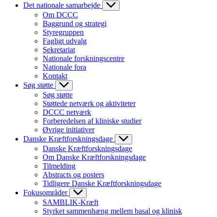
Det nationale samarbejde
Om DCCC
Baggrund og strategi
Styregruppen
Fagligt udvalg
Sekretariat
Nationale forskningscentre
Nationale fora
Kontakt
Søg støtte
Søg støtte
Støttede netværk og aktiviteter
DCCC netværk
Forberedelsen af kliniske studier
Øvrige initiativer
Danske Kræftforskningsdage
Danske Kræftforskningsdage
Om Danske Kræftforskningsdage
Tilmelding
Abstracts og posters
Tidligere Danske Kræftforskningsdage
Fokusområder
SAMBLIK-Kræft
Styrket sammenhæng mellem basal og klinisk