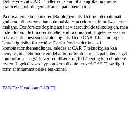
Det betyder, at CAR T-celler er i stand til at angribe og dræbe
kræftceller, når de genindføres i patientens krop.
På nuværende tidspunkt er teknologien udviklet og internationalt
godkendt til bestemte hæmatologiske cancerformer, hvor B-celler er
maligne. Der forskes dog intenst i at videreudvikle teknologien, men
inden for solide tumorer er feltet endnu umodent. Ligeledes ses der –
selv med de mest succesfulde og udviklede CAR T-behandlinger,
betydelig risiko for recidiv. Derfor forskes der intens i
kombinationsbehandlinger, således at CAR-T teknologien kan
benyttes til at eliminere en del af tumorbyrden, mens patientens eget
immunforsvar også bliver mobiliseret og forhåbentlig kan eliminere
resten. Ligeledes ses hyppigt komplikationer ved CAR T, særligt i
form af inflammatoriske reaktioner.
FAKTA: Hvad kan CAR T?