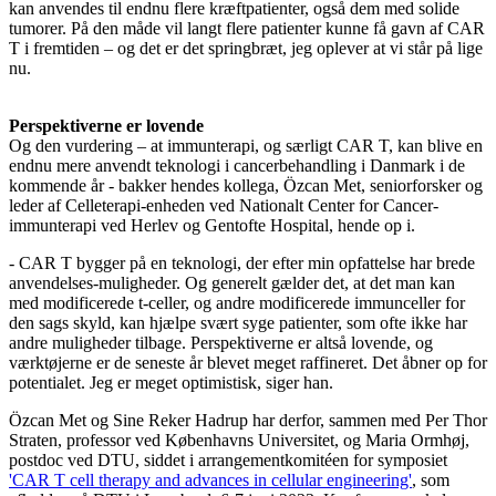
kan anvendes til endnu flere kræftpatienter, også dem med solide
tumorer. På den måde vil langt flere patienter kunne få gavn af CAR
T i fremtiden – og det er det springbræt, jeg oplever at vi står på lige
nu.
Perspektiverne er lovende
Og den vurdering – at immunterapi, og særligt CAR T, kan blive en
endnu mere anvendt teknologi i cancerbehandling i Danmark i de
kommende år - bakker hendes kollega, Özcan Met, seniorforsker og
leder af Celleterapi-enheden ved Nationalt Center for Cancer-
immunterapi ved Herlev og Gentofte Hospital, hende op i.
- CAR T bygger på en teknologi, der efter min opfattelse har brede
anvendelses-muligheder. Og generelt gælder det, at det man kan
med modificerede t-celler, og andre modificerede immunceller for
den sags skyld, kan hjælpe svært syge patienter, som ofte ikke har
andre muligheder tilbage. Perspektiverne er altså lovende, og
værktøjerne er de seneste år blevet meget raffineret. Det åbner op for
potentialet. Jeg er meget optimistisk, siger han.
Özcan Met og Sine Reker Hadrup har derfor, sammen med Per Thor
Straten, professor ved Københavns Universitet, og Maria Ormhøj,
postdoc ved DTU, siddet i arrangementkomitéen for symposiet
'CAR T cell therapy and advances in cellular engineering'
, som