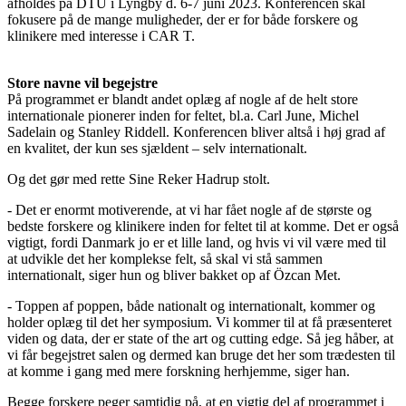
afholdes på DTU i Lyngby d. 6-7 juni 2023. Konferencen skal
fokusere på de mange muligheder, der er for både forskere og
klinikere med interesse i CAR T.
Store navne vil begejstre
På programmet er blandt andet oplæg af nogle af de helt store
internationale pionerer inden for feltet, bl.a. Carl June, Michel
Sadelain og Stanley Riddell. Konferencen bliver altså i høj grad af
en kvalitet, der kun ses sjældent – selv internationalt.
Og det gør med rette Sine Reker Hadrup stolt.
- Det er enormt motiverende, at vi har fået nogle af de største og
bedste forskere og klinikere inden for feltet til at komme. Det er også
vigtigt, fordi Danmark jo er et lille land, og hvis vi vil være med til
at udvikle det her komplekse felt, så skal vi stå sammen
internationalt, siger hun og bliver bakket op af Özcan Met.
- Toppen af poppen, både nationalt og internationalt, kommer og
holder oplæg til det her symposium. Vi kommer til at få præsenteret
viden og data, der er state of the art og cutting edge. Så jeg håber, at
vi får begejstret salen og dermed kan bruge det her som trædesten til
at komme i gang med mere forskning herhjemme, siger han.
Begge forskere peger samtidig på, at en vigtig del af programmet i