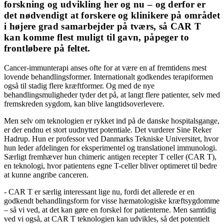
forskning og udvikling her og nu – og derfor er
det nødvendigt at forskere og klinikere på området
i højere grad samarbejder på tværs, så CAR T
kan komme flest muligt til gavn, påpeger to
frontløbere på feltet.
Cancer-immunterapi anses ofte for at være en af fremtidens mest
lovende behandlingsformer. Internationalt godkendes terapiformen
også til stadig flere kræftformer. Og med de nye
behandlingsmuligheder tyder det på, at langt flere patienter, selv med
fremskreden sygdom, kan blive langtidsoverlevere.
Men selv om teknologien er rykket ind på de danske hospitalsgange,
er der endnu et stort uudnyttet potentiale. Det vurderer Sine Reker
Hadrup. Hun er professor ved Danmarks Tekniske Universitet, hvor
hun leder afdelingen for eksperimentel og translationel immunologi.
Særligt fremhæver hun chimeric antigen recepter T celler (CAR T),
en teknologi, hvor patientens egne T-celler bliver optimeret til bedre
at kunne angribe canceren.
- CAR T er særlig interessant lige nu, fordi det allerede er en
godkendt behandlingsform for visse hæmatologiske kræftsygdomme
– så vi ved, at det kan gøre en forskel for patienterne. Men samtidig
ved vi også, at CAR T teknologien kan udvikles, så det potentielt