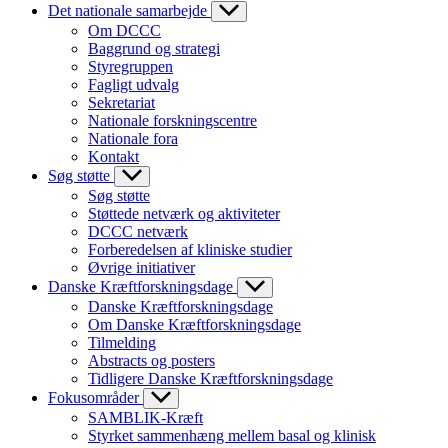
Det nationale samarbejde
Om DCCC
Baggrund og strategi
Styregruppen
Fagligt udvalg
Sekretariat
Nationale forskningscentre
Nationale fora
Kontakt
Søg støtte
Søg støtte
Støttede netværk og aktiviteter
DCCC netværk
Forberedelsen af kliniske studier
Øvrige initiativer
Danske Kræftforskningsdage
Danske Kræftforskningsdage
Om Danske Kræftforskningsdage
Tilmelding
Abstracts og posters
Tidligere Danske Kræftforskningsdage
Fokusområder
SAMBLIK-Kræft
Styrket sammenhæng mellem basal og klinisk