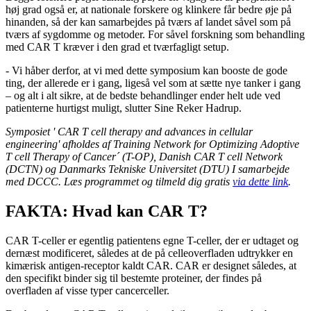
høj grad også er, at nationale forskere og klinkere får bedre øje på
hinanden, så der kan samarbejdes på tværs af landet såvel som på
tværs af sygdomme og metoder. For såvel forskning som behandling
med CAR T kræver i den grad et tværfagligt setup.
- Vi håber derfor, at vi med dette symposium kan booste de gode
ting, der allerede er i gang, ligeså vel som at sætte nye tanker i gang
– og alt i alt sikre, at de bedste behandlinger ender helt ude ved
patienterne hurtigst muligt, slutter Sine Reker Hadrup.
Symposiet '
CAR T cell therapy and advances in cellular
engineering' afholdes af
Training Network for Optimizing Adoptive
T cell Therapy of Cancer´ (T-OP), Danish CAR T cell Network
(DCTN) og Danmarks Tekniske Universitet (DTU) I samarbejde
med DCCC.
Læs programmet og tilmeld dig gratis
via dette link
.
FAKTA: Hvad kan CAR T?
CAR T-celler er egentlig patientens egne T-celler, der er udtaget og
dernæst modificeret, således at de på celleoverfladen udtrykker en
kimærisk antigen-receptor kaldt CAR. CAR er designet således, at
den specifikt binder sig til bestemte proteiner, der findes på
overfladen af visse typer cancerceller.