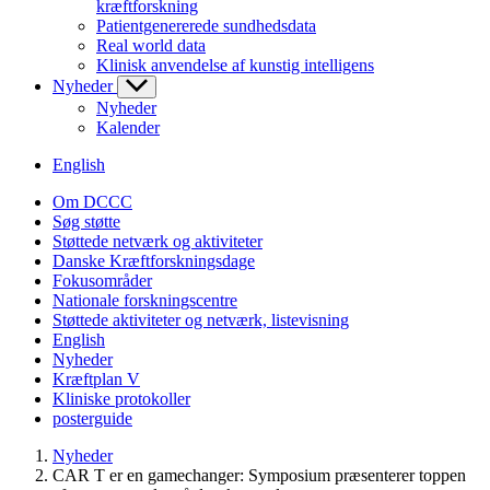
kræftforskning
Patientgenererede sundhedsdata
Real world data
Klinisk anvendelse af kunstig intelligens
Nyheder
Nyheder
Kalender
English
Om DCCC
Søg støtte
Støttede netværk og aktiviteter
Danske Kræftforskningsdage
Fokusområder
Nationale forskningscentre
Støttede aktiviteter og netværk, listevisning
English
Nyheder
Kræftplan V
Kliniske protokoller
posterguide
Nyheder
CAR T er en gamechanger: Symposium præsenterer toppen