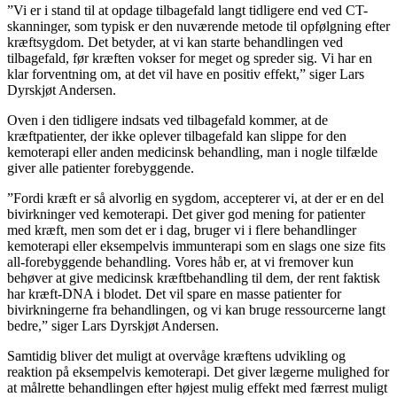
”Vi er i stand til at opdage tilbagefald langt tidligere end ved CT-
skanninger, som typisk er den nuværende metode til opfølgning efter
kræftsygdom. Det betyder, at vi kan starte behandlingen ved
tilbagefald, før kræften vokser for meget og spreder sig. Vi har en
klar forventning om, at det vil have en positiv effekt,” siger Lars
Dyrskjøt Andersen.
Oven i den tidligere indsats ved tilbagefald kommer, at de
kræftpatienter, der ikke oplever tilbagefald kan slippe for den
kemoterapi eller anden medicinsk behandling, man i nogle tilfælde
giver alle patienter forebyggende.
”Fordi kræft er så alvorlig en sygdom, accepterer vi, at der er en del
bivirkninger ved kemoterapi. Det giver god mening for patienter
med kræft, men som det er i dag, bruger vi i flere behandlinger
kemoterapi eller eksempelvis immunterapi som en slags one size fits
all-forebyggende behandling. Vores håb er, at vi fremover kun
behøver at give medicinsk kræftbehandling til dem, der rent faktisk
har kræft-DNA i blodet. Det vil spare en masse patienter for
bivirkningerne fra behandlingen, og vi kan bruge ressourcerne langt
bedre,” siger Lars Dyrskjøt Andersen.
Samtidig bliver det muligt at overvåge kræftens udvikling og
reaktion på eksempelvis kemoterapi. Det giver lægerne mulighed for
at målrette behandlingen efter højest mulig effekt med færrest muligt