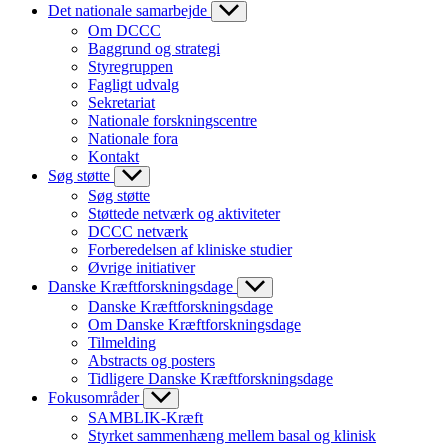
Det nationale samarbejde
Om DCCC
Baggrund og strategi
Styregruppen
Fagligt udvalg
Sekretariat
Nationale forskningscentre
Nationale fora
Kontakt
Søg støtte
Søg støtte
Støttede netværk og aktiviteter
DCCC netværk
Forberedelsen af kliniske studier
Øvrige initiativer
Danske Kræftforskningsdage
Danske Kræftforskningsdage
Om Danske Kræftforskningsdage
Tilmelding
Abstracts og posters
Tidligere Danske Kræftforskningsdage
Fokusområder
SAMBLIK-Kræft
Styrket sammenhæng mellem basal og klinisk