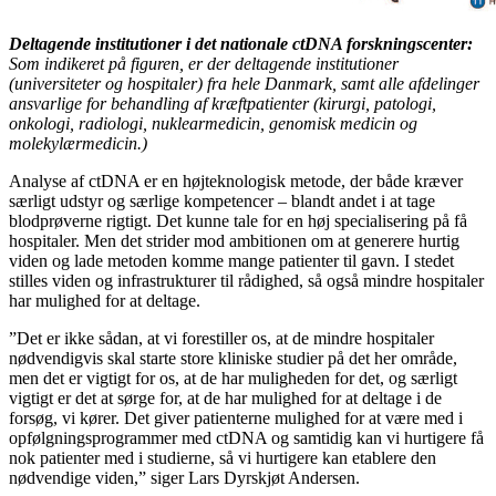
Deltagende institutioner i det nationale ctDNA forskningscenter:
Som indikeret på figuren, er der deltagende institutioner
(universiteter og hospitaler) fra hele Danmark, samt alle afdelinger
ansvarlige for behandling af kræftpatienter (kirurgi, patologi,
onkologi, radiologi, nuklearmedicin, genomisk medicin og
molekylærmedicin.)
Analyse af ctDNA er en højteknologisk metode, der både kræver
særligt udstyr og særlige kompetencer – blandt andet i at tage
blodprøverne rigtigt. Det kunne tale for en høj specialisering på få
hospitaler. Men det strider mod ambitionen om at generere hurtig
viden og lade metoden komme mange patienter til gavn. I stedet
stilles viden og infrastrukturer til rådighed, så også mindre hospitaler
har mulighed for at deltage.
”Det er ikke sådan, at vi forestiller os, at de mindre hospitaler
nødvendigvis skal starte store kliniske studier på det her område,
men det er vigtigt for os, at de har muligheden for det, og særligt
vigtigt er det at sørge for, at de har mulighed for at deltage i de
forsøg, vi kører. Det giver patienterne mulighed for at være med i
opfølgningsprogrammer med ctDNA og samtidig kan vi hurtigere få
nok patienter med i studierne, så vi hurtigere kan etablere den
nødvendige viden,” siger Lars Dyrskjøt Andersen.