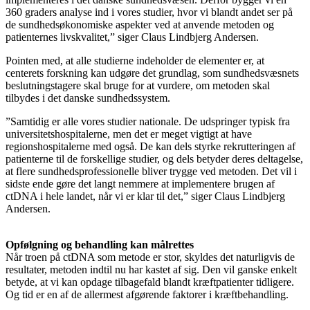
360 graders analyse ind i vores studier, hvor vi blandt andet ser på
de sundhedsøkonomiske aspekter ved at anvende metoden og
patienternes livskvalitet,” siger Claus Lindbjerg Andersen.
Pointen med, at alle studierne indeholder de elementer er, at
centerets forskning kan udgøre det grundlag, som sundhedsvæsnets
beslutningstagere skal bruge for at vurdere, om metoden skal
tilbydes i det danske sundhedssystem.
”Samtidig er alle vores studier nationale. De udspringer typisk fra
universitetshospitalerne, men det er meget vigtigt at have
regionshospitalerne med også. De kan dels styrke rekrutteringen af
patienterne til de forskellige studier, og dels betyder deres deltagelse,
at flere sundhedsprofessionelle bliver trygge ved metoden. Det vil i
sidste ende gøre det langt nemmere at implementere brugen af
ctDNA i hele landet, når vi er klar til det,” siger Claus Lindbjerg
Andersen.
Opfølgning og behandling kan målrettes
Når troen på ctDNA som metode er stor, skyldes det naturligvis de
resultater, metoden indtil nu har kastet af sig. Den vil ganske enkelt
betyde, at vi kan opdage tilbagefald blandt kræftpatienter tidligere.
Og tid er en af de allermest afgørende faktorer i kræftbehandling.