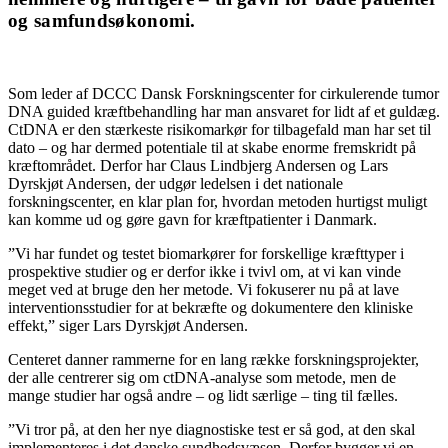
og samfundsøkonomi.
Som leder af DCCC Dansk Forskningscenter for cirkulerende tumor
DNA guided kræftbehandling har man ansvaret for lidt af et guldæg.
CtDNA er den stærkeste risikomarkør for tilbagefald man har set til
dato – og har dermed potentiale til at skabe enorme fremskridt på
kræftområdet. Derfor har Claus Lindbjerg Andersen og Lars
Dyrskjøt Andersen, der udgør ledelsen i det nationale
forskningscenter, en klar plan for, hvordan metoden hurtigst muligt
kan komme ud og gøre gavn for kræftpatienter i Danmark.
”Vi har fundet og testet biomarkører for forskellige kræfttyper i
prospektive studier og er derfor ikke i tvivl om, at vi kan vinde
meget ved at bruge den her metode. Vi fokuserer nu på at lave
interventionsstudier for at bekræfte og dokumentere den kliniske
effekt,” siger Lars Dyrskjøt Andersen.
Centeret danner rammerne for en lang række forskningsprojekter,
der alle centrerer sig om ctDNA-analyse som metode, men de
mange studier har også andre – og lidt særlige – ting til fælles.
”Vi tror på, at den her nye diagnostiske test er så god, at den skal
implementeres i det danske sundhedsvæsen. Derfor bygger vi en