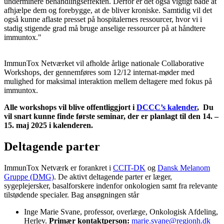
underminere behandlingseffekten. Derfor er det også vigtigt både at
afhjælpe dem og forebygge, at de bliver kroniske. Samtidig vil det
også kunne aflaste presset på hospitalernes ressourcer, hvor vi i
stadig stigende grad må bruge anselige ressourcer på at håndtere
immuntox."
ImmunTox Netværket vil afholde årlige nationale Collaborative
Workshops, der gennemføres som 12/12 internat-møder med
mulighed for maksimal interaktion mellem deltagere med fokus på
immuntox.
Alle workshops vil blive offentliggjort i
DCCC’s kalender
, Du
vil snart kunne finde første seminar, der er planlagt til den 14. –
15. maj 2025 i kalenderen.
Deltagende parter
ImmunTox Netværk er forankret i
CCIT-DK
og
Dansk Melanom
Gruppe (DMG)
. De aktivt deltagende parter er læger,
sygeplejersker, basalforskere indenfor onkologien samt fra relevante
tilstødende specialer. Bag ansøgningen står
Inge Marie Svane, professor, overlæge, Onkologisk Afdeling,
Herlev.
Primær kontaktperson:
marie.svane@regionh.dk