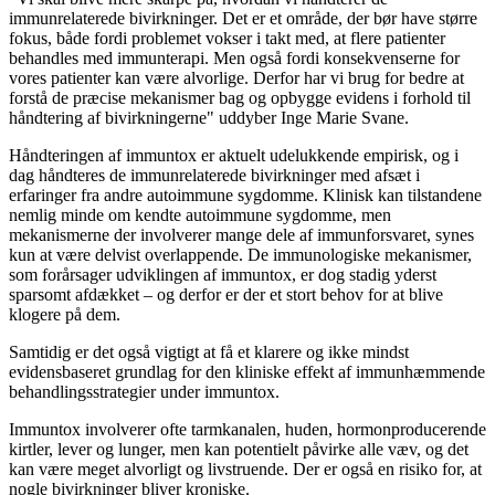
immunrelaterede bivirkninger. Det er et område, der bør have større
fokus, både fordi problemet vokser i takt med, at flere patienter
behandles med immunterapi. Men også fordi konsekvenserne for
vores patienter kan være alvorlige. Derfor har vi brug for bedre at
forstå de præcise mekanismer bag og opbygge evidens i forhold til
håndtering af bivirkningerne" uddyber Inge Marie Svane.
Håndteringen af immuntox er aktuelt udelukkende empirisk, og i
dag håndteres de immunrelaterede bivirkninger med afsæt i
erfaringer fra andre autoimmune sygdomme. Klinisk kan tilstandene
nemlig minde om kendte autoimmune sygdomme, men
mekanismerne der involverer mange dele af immunforsvaret, synes
kun at være delvist overlappende. De immunologiske mekanismer,
som forårsager udviklingen af immuntox, er dog stadig yderst
sparsomt afdækket – og derfor er der et stort behov for at blive
klogere på dem.
Samtidig er det også vigtigt at få et klarere og ikke mindst
evidensbaseret grundlag for den kliniske effekt af immunhæmmende
behandlingsstrategier under immuntox.
Immuntox involverer ofte tarmkanalen, huden, hormonproducerende
kirtler, lever og lunger, men kan potentielt påvirke alle væv, og det
kan være meget alvorligt og livstruende. Der er også en risiko for, at
nogle bivirkninger bliver kroniske.