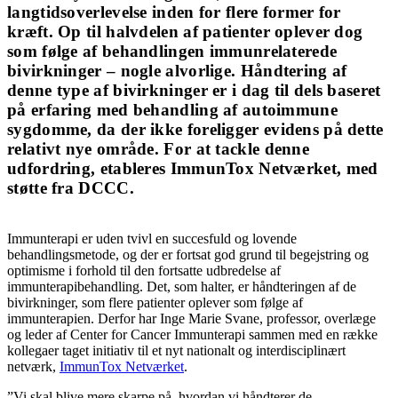
langtidsoverlevelse inden for flere former for
kræft. Op til halvdelen af patienter oplever dog
som følge af behandlingen immunrelaterede
bivirkninger – nogle alvorlige. Håndtering af
denne type af bivirkninger er i dag til dels baseret
på erfaring med behandling af autoimmune
sygdomme, da der ikke foreligger evidens på dette
relativt nye område. For at tackle denne
udfordring, etableres ImmunTox Netværket, med
støtte fra DCCC.
Immunterapi er uden tvivl en succesfuld og lovende
behandlingsmetode, og der er fortsat god grund til begejstring og
optimisme i forhold til den fortsatte udbredelse af
immunterapibehandling. Det, som halter, er håndteringen af de
bivirkninger, som flere patienter oplever som følge af
immunterapien. Derfor har Inge Marie Svane, professor, overlæge
og leder af Center for Cancer Immunterapi sammen med en række
kollegaer taget initiativ til et nyt nationalt og interdisciplinært
netværk,
ImmunTox Netværket
.
”Vi skal blive mere skarpe på, hvordan vi håndterer de