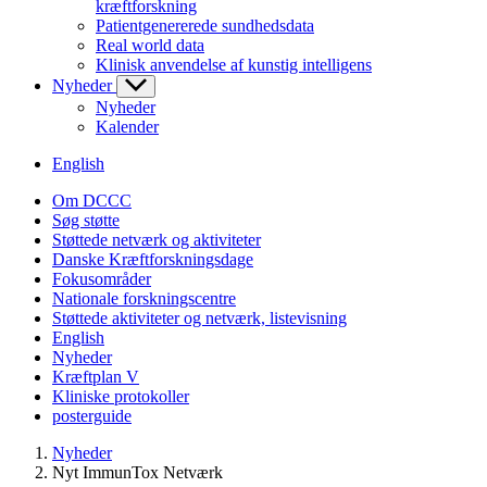
kræftforskning
Patientgenererede sundhedsdata
Real world data
Klinisk anvendelse af kunstig intelligens
Nyheder
Nyheder
Kalender
English
Om DCCC
Søg støtte
Støttede netværk og aktiviteter
Danske Kræftforskningsdage
Fokusområder
Nationale forskningscentre
Støttede aktiviteter og netværk, listevisning
English
Nyheder
Kræftplan V
Kliniske protokoller
posterguide
Nyheder
Nyt ImmunTox Netværk