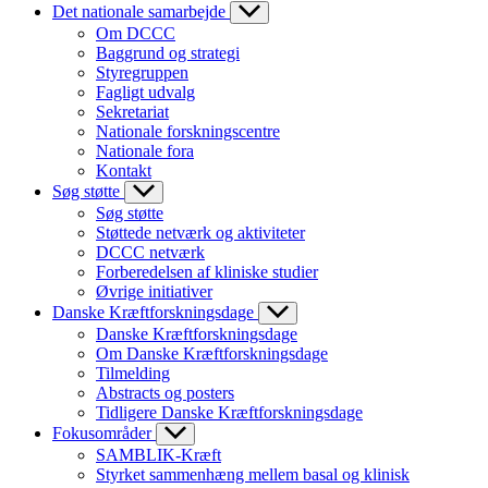
Det nationale samarbejde
Om DCCC
Baggrund og strategi
Styregruppen
Fagligt udvalg
Sekretariat
Nationale forskningscentre
Nationale fora
Kontakt
Søg støtte
Søg støtte
Støttede netværk og aktiviteter
DCCC netværk
Forberedelsen af kliniske studier
Øvrige initiativer
Danske Kræftforskningsdage
Danske Kræftforskningsdage
Om Danske Kræftforskningsdage
Tilmelding
Abstracts og posters
Tidligere Danske Kræftforskningsdage
Fokusområder
SAMBLIK-Kræft
Styrket sammenhæng mellem basal og klinisk