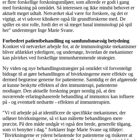
er flere forskellige forskningsmiljøer, som allerede er godt i gang
med forskning på området. Så interessen og ikke mindst behovet er
aktuelt meget udtalt. Netværket skal være for forskere, og det er
vigtigt, at vi udover klinikere også får grundforskerne med. De
spiller en stor rolle, fordi der er så meget basal immunologi på spil
her" understreger Inge Marie Svane.
Forbedret patientbehandling og samfundsmæssig betydning
Konkret vil netværket arbejde for, at de immunologiske mekanismer
bliver afdækket yderligere, og undersøge, hvordan de mekanismer
kan påvirkes ved forskellige immunhæmmende strategier.
Ny viden og nye behandlingsstrategier på området vil forventeligt
bidrage til at gøre behandlingen af bivirkningerne mere effektiv og
dermed begrænse generne for patienterne. Samtidig er det afgørende
at kunne beskytte effekten af den immunterapi, patienterne
modtager. Den aktuelle forskning peger nemlig på, at den
nuværende erfaringsbaserede behandling af immuntox kan influere
på - og eventuelt nedsætte - effekten af immunterapien.
"Vi vil arbejde på at identificere de specifikke mekanismer, der
udløser bivirkningerne, så vi kan målrette behandlingen mere
præcist. På den måde undgår vi også den brede, generelle tilgang,
som vi benytter i dag." forklarer Inge Marie Svane og tilføjer:
"Bivirkningerne er yderst belastende for patienterne og risikerer at