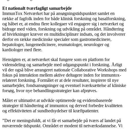
Et nationalt tværfagligt samarbejde
ImmunTox Netværket har på ansøgningstidspunktet samlet en
række af fagfolk inden for både klinisk forskning og basalforskning,
og håbet er, at endnu flere kollegaer vil engagere sig i netværket og
bidrage med viden, forskning og udvikling på området. Håndtering
af bivirkninger kræver en multidisciplinær indsats, og det involverer
derfor en række medicinske specialer som gastromedicinere,
hepatologer, lungemedicinere, reumatologer, neurologer og
kardiologer med flere.
Hensigten er, at netværket skal fungere som en platform for
vidensdeling og samarbejde med udgangspunkt i forskning. Årligt
vil der også blive arrangeret nationale Collaborative Workshops med
fokus på interaktion mellem aktive deltagere inden for immuntox-
relateret forskning. Formålet er at dele resultater, inspirere til nye
samarbejder, fondsansøgninger og eventuel iværksættelse af kliniske
forsøg, hvor nye behandlingsstrategier kan afprøves.
Målet er ultimativt at udvikle optimerede og evidensbaserede
strategier til håndtering af immuntox og derved forbedre kvaliteten
og effektiviteten af sundhedsydelser til kræftpatienter.
”Det er meningsfuldt, at vi får et samarbejde på tværs af landet på
nuværende tidspunkt. Området er modent til netværksdannelse. Vi