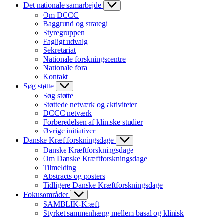
Det nationale samarbejde
Om DCCC
Baggrund og strategi
Styregruppen
Fagligt udvalg
Sekretariat
Nationale forskningscentre
Nationale fora
Kontakt
Søg støtte
Søg støtte
Støttede netværk og aktiviteter
DCCC netværk
Forberedelsen af kliniske studier
Øvrige initiativer
Danske Kræftforskningsdage
Danske Kræftforskningsdage
Om Danske Kræftforskningsdage
Tilmelding
Abstracts og posters
Tidligere Danske Kræftforskningsdage
Fokusområder
SAMBLIK-Kræft
Styrket sammenhæng mellem basal og klinisk