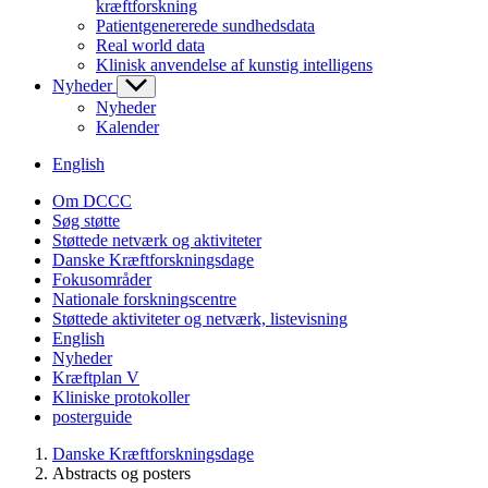
kræftforskning
Patientgenererede sundhedsdata
Real world data
Klinisk anvendelse af kunstig intelligens
Nyheder
Nyheder
Kalender
English
Om DCCC
Søg støtte
Støttede netværk og aktiviteter
Danske Kræftforskningsdage
Fokusområder
Nationale forskningscentre
Støttede aktiviteter og netværk, listevisning
English
Nyheder
Kræftplan V
Kliniske protokoller
posterguide
Danske Kræftforskningsdage
Abstracts og posters