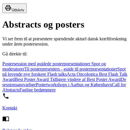
Udskriv
Abstracts og posters
Vi ser frem til at præsentere spændende aktuel dansk kræftforskning
under årets postersession.
Gå direkte til:
Postersession med guidede posterpræsentationer
Spor og
moderatorer
Til posterpresenters - guide til posterpræsentationer
Spot
på lovende nye forskere
Flash talks
Acta Oncologica Best Flash Talk
Award
Best Poster Award
Tidligere vindere af Best Poster Award
De
sessionsansvarlige
Posterworkshops i Aarhus og København
Call for
Abstracts
Faglige bedømmere
Kontakt