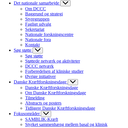
Det nationale samarbejde
Om DCCC
Baggrund og strategi
Styregruppen
Fagligt udvalg
Sekretariat
Nationale forskningscentre
Nationale fora
Kontakt
Søg støtte
Søg støtte
Støttede netværk og aktiviteter
DCCC netværk
Forberedelsen af kliniske studier
Øvrige initiativer
Danske Kræftforskningsdage
Danske Kræftforskningsdage
Om Danske Kræftforskningsdage
Tilmelding
Abstracts og posters
Tidligere Danske Kræftforskningsdage
Fokusområder
SAMBLIK-Kræft
Styrket sammenhæng mellem basal og klinisk