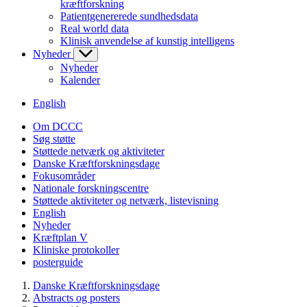
kræftforskning
Patientgenererede sundhedsdata
Real world data
Klinisk anvendelse af kunstig intelligens
Nyheder
Nyheder
Kalender
English
Om DCCC
Søg støtte
Støttede netværk og aktiviteter
Danske Kræftforskningsdage
Fokusområder
Nationale forskningscentre
Støttede aktiviteter og netværk, listevisning
English
Nyheder
Kræftplan V
Kliniske protokoller
posterguide
Danske Kræftforskningsdage
Abstracts og posters