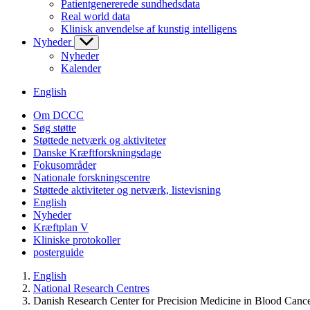
Patientgenererede sundhedsdata
Real world data
Klinisk anvendelse af kunstig intelligens
Nyheder
Nyheder
Kalender
English
Om DCCC
Søg støtte
Støttede netværk og aktiviteter
Danske Kræftforskningsdage
Fokusområder
Nationale forskningscentre
Støttede aktiviteter og netværk, listevisning
English
Nyheder
Kræftplan V
Kliniske protokoller
posterguide
English
National Research Centres
Danish Research Center for Precision Medicine in Blood Canc