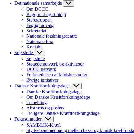
Det nationale samarbejde
Om DCCC
Baggrund og strategi
Styregruppen
Fagligt udvalg
Sekretariat
Nationale forskningscentre
Nationale fora
Kontakt
Søg støtte
Søg støtte
Støttede netværk og aktiviteter
DCCC netværk
Forberedelsen af kliniske studier
Øvrige initiativer
Danske Kræftforskningsdage
Danske Kræftforskningsdage
Om Danske Kræftforskningsdage
Tilmelding
Abstracts og posters
Tidligere Danske Kræftforskningsdage
Fokusområder
SAMBLIK-Kræft
Styrket sammenhæng mellem basal og klinisk kræftforsk