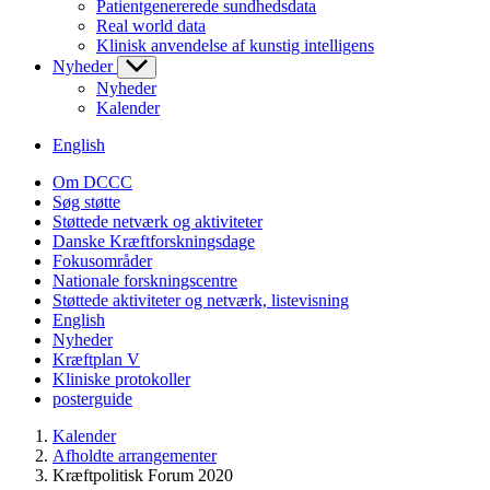
Patientgenererede sundhedsdata
Real world data
Klinisk anvendelse af kunstig intelligens
Nyheder
Nyheder
Kalender
English
Om DCCC
Søg støtte
Støttede netværk og aktiviteter
Danske Kræftforskningsdage
Fokusområder
Nationale forskningscentre
Støttede aktiviteter og netværk, listevisning
English
Nyheder
Kræftplan V
Kliniske protokoller
posterguide
Kalender
Afholdte arrangementer
Kræftpolitisk Forum 2020