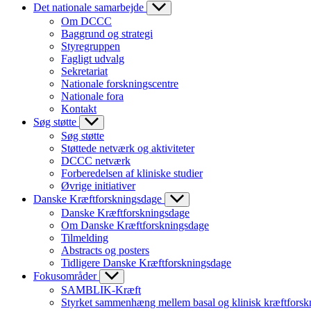
Det nationale samarbejde
Om DCCC
Baggrund og strategi
Styregruppen
Fagligt udvalg
Sekretariat
Nationale forskningscentre
Nationale fora
Kontakt
Søg støtte
Søg støtte
Støttede netværk og aktiviteter
DCCC netværk
Forberedelsen af kliniske studier
Øvrige initiativer
Danske Kræftforskningsdage
Danske Kræftforskningsdage
Om Danske Kræftforskningsdage
Tilmelding
Abstracts og posters
Tidligere Danske Kræftforskningsdage
Fokusområder
SAMBLIK-Kræft
Styrket sammenhæng mellem basal og klinisk kræftforsk