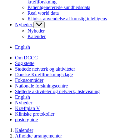
kræftforskning
Patientgenererede sundhedsdata
Real world data
Klinisk anvendelse af kunstig intelligens
Nyheder
Nyheder
Kalender
English
Om DCCC
Søg støtte
Støttede netværk og aktiviteter
Danske Kræftforskningsdage
Fokusområder
Nationale forskningscentre
Støttede aktiviteter og netværk, listevisning
English
Nyheder
Kræftplan V
Kliniske protokoller
posterguide
Kalender
Afholdte arrangementer