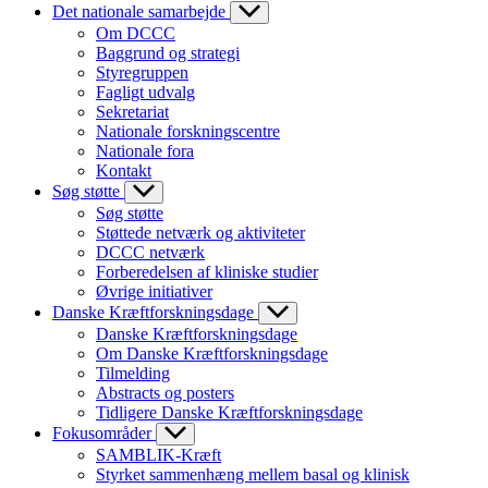
Det nationale samarbejde
Om DCCC
Baggrund og strategi
Styregruppen
Fagligt udvalg
Sekretariat
Nationale forskningscentre
Nationale fora
Kontakt
Søg støtte
Søg støtte
Støttede netværk og aktiviteter
DCCC netværk
Forberedelsen af kliniske studier
Øvrige initiativer
Danske Kræftforskningsdage
Danske Kræftforskningsdage
Om Danske Kræftforskningsdage
Tilmelding
Abstracts og posters
Tidligere Danske Kræftforskningsdage
Fokusområder
SAMBLIK-Kræft
Styrket sammenhæng mellem basal og klinisk