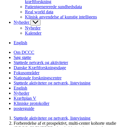
kræftforskning
Patientgenererede sundhedsdata
Real world data
Klinisk anvendelse af kunstig intelligens
Nyheder
Nyheder
Kalender
English
Om DCCC
Søg støtte
Støttede netværk og aktiviteter
Danske Kræftforskningsdage
Fokusområder
Nationale forskningscentre
Støttede aktiviteter og netværk, listevisning
English
Nyheder
Kræftplan V
Kliniske protokoller
posterguide
Støttede aktiviteter og netværk, listevisning
Forberedelse af et prospektivt, multi-center kohorte studie