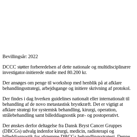
Bevillingsår: 2022
DCCC støtter forberedelsen af dette nationale og multidisciplinære
investigator‐initierede studie med 80.200 kr.
Der ansøges om penge til workshop med henblik på at afklare
behandlingsstrategi, arbejdsgange og initiere skrivning af protokol.
Der findes i dag hverken guidelines nationalt eller internationalt til
behandling af de novo metastastisk brystkræft. Det er vigtigt at
afklare strategi for systemisk behandling, kirurgi, operation,
strålebehandling samt billeddiagnostik præ- og postoperativt.
Der ønskes derfor deltagelse fra Dansk Bryst Cancer Gruppes
(DBCGs) udvalg indenfor kirurgi, medicin, radioterapi og
billeddiagnostik for afstemme DBCGs behandlingsstrategi. Denne