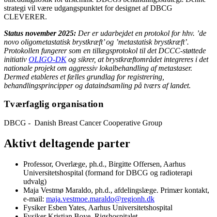
strategi vil være udgangspunktet for designet af DBCG
CLEVERER.
Status november 2025:
Der er udarbejdet en protokol for hhv.
’
de
novo
oligometastatisk brystkræft
’
og
’
metastatisk brystkræft
’
.
Protokollen fungerer som en tillægsprotokol til det DCCC-støttede
initiativ
OLIGO-DK
og sikrer, at brystkræftområdet integreres i det
nationale projekt om aggressiv lokalbehandling af metastaser.
Dermed etableres et fælles grundlag for registrering,
behandlingsprincipper og dataindsamling på tværs af landet.
Tværfaglig organisation
DBCG - Danish Breast Cancer Cooperative Group
Aktivt deltagende parter
Professor, Overlæge, ph.d., Birgitte Offersen, Aarhus
Universitetshospital (formand for DBCG og radioterapi
udvalg)
Maja Vestmø Maraldo, ph.d., afdelingslæge. Primær kontakt,
e-mail:
maja.vestmoe.maraldo@regionh.dk
Fysiker Esben Yates, Aarhus Universitetshospital
Fysiker Kristian Boye, Rigshospitalet