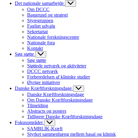
Det nationale samarbejde
Om DCCC
Baggrund og strategi
Styregruppen
Fagligt udvalg
Sekretariat
Nationale forskningscentre
Nationale fora
Kontakt
Søg støtte
Søg støtte
Støttede netværk og aktiviteter
DCCC netværk
Forberedelsen af kliniske studier
Øvrige initiativer
Danske Kræftforskningsdage
Danske Kræftforskningsdage
Om Danske Kræftforskningsdage
Tilmelding
Abstracts og posters
Tidligere Danske Kræftforskningsdage
Fokusområder
SAMBLIK-Kræft
Styrket sammenhæng mellem basal og klinisk