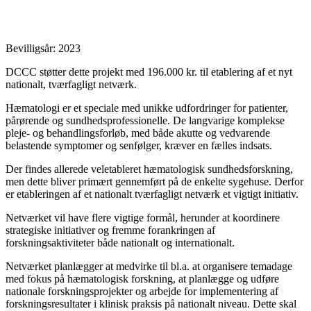
Bevilligsår: 2023
DCCC støtter dette projekt med 196.000 kr. til etablering af et nyt
nationalt, tværfagligt netværk.
Hæmatologi er et speciale med unikke udfordringer for patienter,
pårørende og sundhedsprofessionelle. De langvarige komplekse
pleje- og behandlingsforløb, med både akutte og vedvarende
belastende symptomer og senfølger, kræver en fælles indsats.
Der findes allerede veletableret hæmatologisk sundhedsforskning,
men dette bliver primært gennemført på de enkelte sygehuse. Derfor
er etableringen af et nationalt tværfagligt netværk et vigtigt initiativ.
Netværket vil have flere vigtige formål, herunder at koordinere
strategiske initiativer og fremme forankringen af
forskningsaktiviteter både nationalt og internationalt.
Netværket planlægger at medvirke til bl.a. at organisere temadage
med fokus på hæmatologisk forskning, at planlægge og udføre
nationale forskningsprojekter og arbejde for implementering af
forskningsresultater i klinisk praksis på nationalt niveau. Dette skal