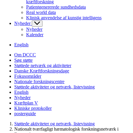
kræftforskning
Patientgenererede sundhedsdata
Real world data
Klinisk anvendelse af kunstig intelligens
Nyheder
Nyheder
Kalender
English
Om DCCC
Søg støtte
Støttede netværk og aktiviteter
Danske Kræftforskningsdage
Fokusområder
Nationale forskningscentre
Støttede aktiviteter og netværk, listevisning
English
Nyheder
Kræftplan V
Kliniske protokoller
posterguide
Støttede aktiviteter og netværk, listevisning
Nationalt tværfagligt hæmatologisk forskningsnetværk i