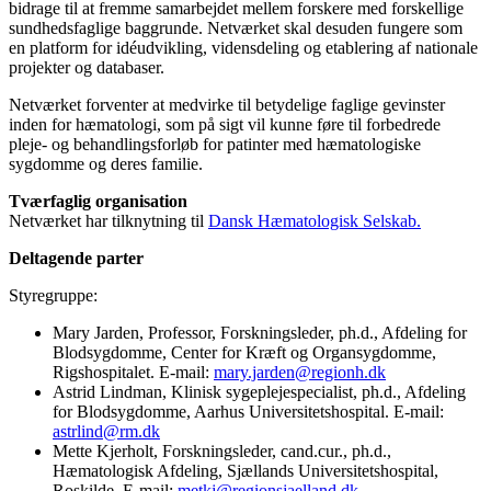
bidrage til at fremme samarbejdet mellem forskere med forskellige
sundhedsfaglige baggrunde. Netværket skal desuden fungere som
en platform for idéudvikling, vidensdeling og etablering af nationale
projekter og databaser.
Netværket forventer at medvirke til betydelige faglige gevinster
inden for hæmatologi, som på sigt vil kunne føre til forbedrede
pleje- og behandlingsforløb for patinter med hæmatologiske
sygdomme og deres familie.
Tværfaglig organisation
Netværket har tilknytning til
Dansk Hæmatologisk Selskab.
Deltagende parter
Styregruppe:
Mary Jarden, Professor, Forskningsleder, ph.d., Afdeling for
Blodsygdomme, Center for Kræft og Organsygdomme,
Rigshospitalet. E-mail:
mary.jarden@regionh.dk
Astrid Lindman, Klinisk sygeplejespecialist, ph.d., Afdeling
for Blodsygdomme, Aarhus Universitetshospital. E-mail:
astrlind@rm.dk
Mette Kjerholt, Forskningsleder, cand.cur., ph.d.,
Hæmatologisk Afdeling, Sjællands Universitetshospital,
Roskilde. E-mail:
metkj@regionsjaelland.dk