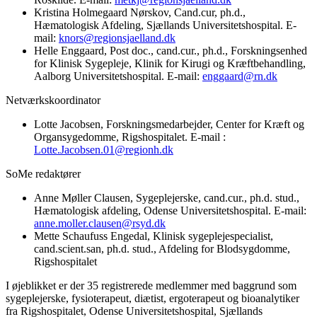
Kristina Holmegaard Nørskov, Cand.cur, ph.d.,
Hæmatologisk Afdeling, Sjællands Universitetshospital. E-
mail:
knors@regionsjaelland.dk
Helle Enggaard, Post doc., cand.cur., ph.d., Forskningsenhed
for Klinisk Sygepleje, Klinik for Kirugi og Kræftbehandling,
Aalborg Universitetshospital. E-mail:
enggaard@rn.dk
Netværkskoordinator
Lotte Jacobsen, Forskningsmedarbejder, Center for Kræft og
Organsygedomme, Rigshospitalet. E-mail :
Lotte.Jacobsen.01@regionh.dk
SoMe redaktører
Anne Møller Clausen, Sygeplejerske, cand.cur., ph.d. stud.,
Hæmatologisk afdeling, Odense Universitetshospital. E-mail:
anne.moller.clausen@rsyd.dk
Mette Schaufuss Engedal, Klinisk sygeplejespecialist,
cand.scient.san, ph.d. stud., Afdeling for Blodsygdomme,
Rigshospitalet
I øjeblikket er der 35 registrerede medlemmer med baggrund som
sygeplejerske, fysioterapeut, diætist, ergoterapeut og bioanalytiker
fra Rigshospitalet, Odense Universitetshospital, Sjællands