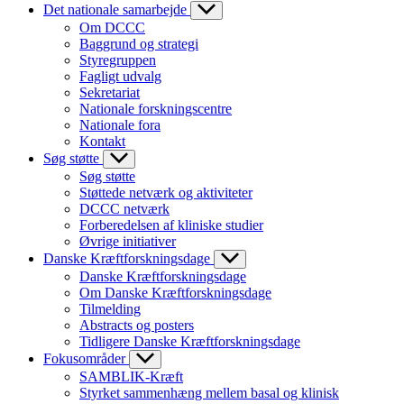
Det nationale samarbejde
Om DCCC
Baggrund og strategi
Styregruppen
Fagligt udvalg
Sekretariat
Nationale forskningscentre
Nationale fora
Kontakt
Søg støtte
Søg støtte
Støttede netværk og aktiviteter
DCCC netværk
Forberedelsen af kliniske studier
Øvrige initiativer
Danske Kræftforskningsdage
Danske Kræftforskningsdage
Om Danske Kræftforskningsdage
Tilmelding
Abstracts og posters
Tidligere Danske Kræftforskningsdage
Fokusområder
SAMBLIK-Kræft
Styrket sammenhæng mellem basal og klinisk