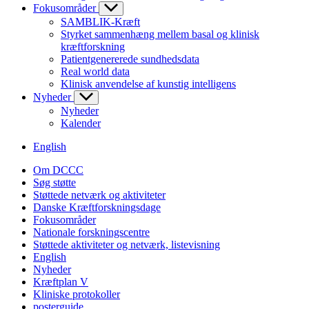
Fokusområder
SAMBLIK-Kræft
Styrket sammenhæng mellem basal og klinisk
kræftforskning
Patientgenererede sundhedsdata
Real world data
Klinisk anvendelse af kunstig intelligens
Nyheder
Nyheder
Kalender
English
Om DCCC
Søg støtte
Støttede netværk og aktiviteter
Danske Kræftforskningsdage
Fokusområder
Nationale forskningscentre
Støttede aktiviteter og netværk, listevisning
English
Nyheder
Kræftplan V
Kliniske protokoller
posterguide