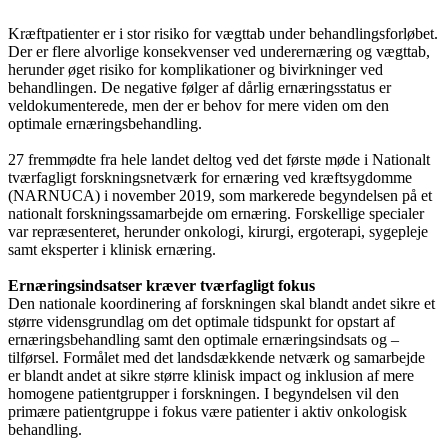
Kræftpatienter er i stor risiko for vægttab under behandlingsforløbet.
Der er flere alvorlige konsekvenser ved underernæring og vægttab,
herunder øget risiko for komplikationer og bivirkninger ved
behandlingen. De negative følger af dårlig ernæringsstatus er
veldokumenterede, men der er behov for mere viden om den
optimale ernæringsbehandling.
27 fremmødte fra hele landet deltog ved det første møde i Nationalt
tværfagligt forskningsnetværk for ernæring ved kræftsygdomme
(NARNUCA) i november 2019, som markerede begyndelsen på et
nationalt forskningssamarbejde om ernæring. Forskellige specialer
var repræsenteret, herunder onkologi, kirurgi, ergoterapi, sygepleje
samt eksperter i klinisk ernæring.
Ernæringsindsatser kræver tværfagligt fokus
Den nationale koordinering af forskningen skal blandt andet sikre et
større vidensgrundlag om det optimale tidspunkt for opstart af
ernæringsbehandling samt den optimale ernæringsindsats og –
tilførsel. Formålet med det landsdækkende netværk og samarbejde
er blandt andet at sikre større klinisk impact og inklusion af mere
homogene patientgrupper i forskningen. I begyndelsen vil den
primære patientgruppe i fokus være patienter i aktiv onkologisk
behandling.