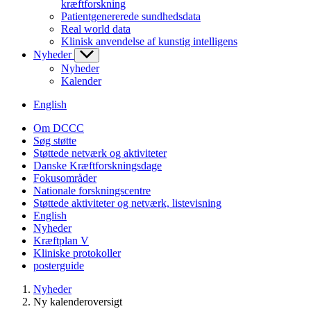
kræftforskning
Patientgenererede sundhedsdata
Real world data
Klinisk anvendelse af kunstig intelligens
Nyheder
Nyheder
Kalender
English
Om DCCC
Søg støtte
Støttede netværk og aktiviteter
Danske Kræftforskningsdage
Fokusområder
Nationale forskningscentre
Støttede aktiviteter og netværk, listevisning
English
Nyheder
Kræftplan V
Kliniske protokoller
posterguide
Nyheder
Ny kalenderoversigt