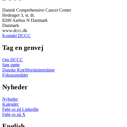
Danish Comprehensive Cancer Center
Hedeager 3, st. th.
8200 Aarhus N Danmark
Danmark
www.dccc.dk
Kontakt DCCC
Tag en genvej
Om DCCC
Søg støtte
Danske Kræftforskningsdage
Fokusområder
Nyheder
Nyheder
Kalender
Følg os på LinkedIn
Følg os på X
English