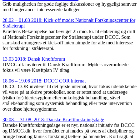
Grib muligheden for gode faglige diskussioner og hyggeligt samvær
med lungecancer interesserede kolleger.
28.02 – 01.03 2018: Kick-off møde: Nationalt Forskningscenter for
Stråleterapi
Kræftens Bekæmpelse har bevilget 25 mio. kr. til etablering og drift
af Nationalt Forskningscenter for Stråleterapi under DCCC. Som
startskud arrangeres et kick-off internatmøde for alle med interesse
for forskning i stråleterapi.
13.03 2018: Dansk Kræftforum
DMCG.dk inviterer til Dansk Kræftforum. Mødets overordnede
fokus vil være Kræftplan IV tiltag.
18.06 – 19.06 2018: DCCC COR internat
DCCC COR inviterer til det første internat, hvor fokus udelukkende
vil være på at skrive protokoller, som er rettet mod at undersøge
(risiko for) hjertesygdom efter onkologisk behandling, såvel
strålebehandling som systemisk behandling eller teste intervention
over disse hjertesygdomme.
30.08. – 31.08. 2018: Danske Kræftforskningsdage
Danske Kræftforskningsdage er et nyt, nationalt initiativ fra DCCC
og DMCG.dk, hvor formålet er at mødes på tværs af discipliner og
bringe basal og klinisk forskning tættere på hinanden. Kort sagt: at