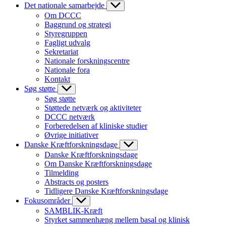
Det nationale samarbejde
Om DCCC
Baggrund og strategi
Styregruppen
Fagligt udvalg
Sekretariat
Nationale forskningscentre
Nationale fora
Kontakt
Søg støtte
Søg støtte
Støttede netværk og aktiviteter
DCCC netværk
Forberedelsen af kliniske studier
Øvrige initiativer
Danske Kræftforskningsdage
Danske Kræftforskningsdage
Om Danske Kræftforskningsdage
Tilmelding
Abstracts og posters
Tidligere Danske Kræftforskningsdage
Fokusområder
SAMBLIK-Kræft
Styrket sammenhæng mellem basal og klinisk