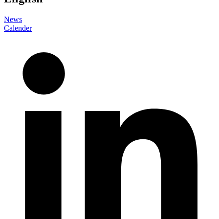
News
Calender